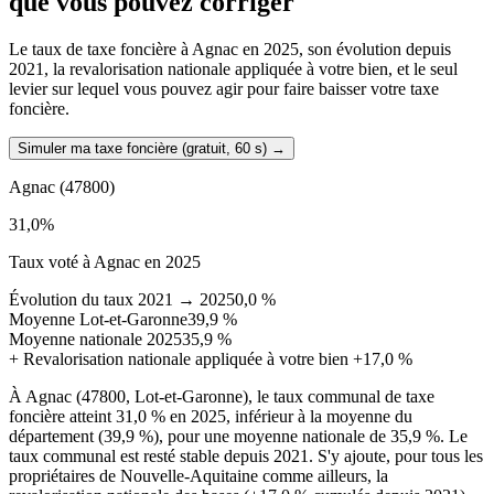
que vous pouvez corriger
Le taux de taxe foncière à Agnac en 2025, son évolution depuis
2021, la revalorisation nationale appliquée à votre bien, et le seul
levier sur lequel vous pouvez agir pour faire baisser votre taxe
foncière.
Simuler ma taxe foncière (gratuit, 60 s)
→
Agnac
(47800)
31,0
%
Taux voté à Agnac en 2025
Évolution du taux 2021 → 2025
0,0 %
Moyenne Lot-et-Garonne
39,9 %
Moyenne nationale 2025
35,9 %
+
Revalorisation nationale appliquée à votre bien
+17,0 %
À Agnac (47800, Lot-et-Garonne), le taux communal de taxe
foncière atteint 31,0 % en 2025, inférieur à la moyenne du
département (39,9 %), pour une moyenne nationale de 35,9 %. Le
taux communal est resté stable depuis 2021. S'y ajoute, pour tous les
propriétaires de Nouvelle-Aquitaine comme ailleurs, la