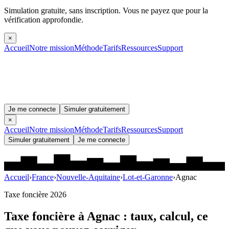
Simulation gratuite, sans inscription.
Vous ne payez que pour la
vérification approfondie.
×
Accueil
Notre mission
Méthode
Tarifs
Ressources
Support
Je me connecte
Simuler gratuitement
×
Accueil
Notre mission
Méthode
Tarifs
Ressources
Support
Simuler gratuitement
Je me connecte
Accueil
›
France
›
Nouvelle-Aquitaine
›
Lot-et-Garonne
›
Agnac
Taxe foncière 2026
Taxe foncière à
Agnac
: taux, calcul, ce