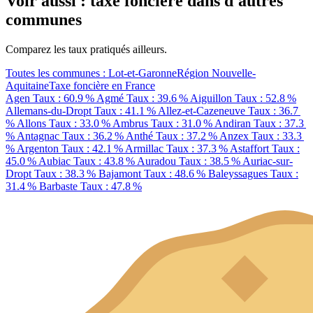
Voir aussi : taxe foncière dans d'autres
communes
Comparez les taux pratiqués ailleurs.
Toutes les communes : Lot-et-Garonne
Région Nouvelle-
Aquitaine
Taxe foncière en France
Agen
Taux : 60.9 %
Agmé
Taux : 39.6 %
Aiguillon
Taux : 52.8 %
Allemans-du-Dropt
Taux : 41.1 %
Allez-et-Cazeneuve
Taux : 36.7
%
Allons
Taux : 33.0 %
Ambrus
Taux : 31.0 %
Andiran
Taux : 37.3
%
Antagnac
Taux : 36.2 %
Anthé
Taux : 37.2 %
Anzex
Taux : 33.3
%
Argenton
Taux : 42.1 %
Armillac
Taux : 37.3 %
Astaffort
Taux :
45.0 %
Aubiac
Taux : 43.8 %
Auradou
Taux : 38.5 %
Auriac-sur-
Dropt
Taux : 38.3 %
Bajamont
Taux : 48.6 %
Baleyssagues
Taux :
31.4 %
Barbaste
Taux : 47.8 %