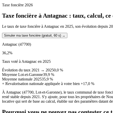
Taxe foncière 2026
Taxe foncière à
Antagnac
: taux, calcul, c
Le taux de taxe foncière à Antagnac en 2025, son évolution depuis 2021,
Simuler ma taxe foncière (gratuit, 60 s)
→
Antagnac
(47700)
36,2
%
Taux voté à Antagnac en 2025
Évolution du taux 2021 → 2025
0,0 %
Moyenne Lot-et-Garonne
39,9 %
Moyenne nationale 2025
35,9 %
+
Revalorisation nationale appliquée à votre bien
+17,0 %
À Antagnac (47700, Lot-et-Garonne), le taux communal de taxe fonci
resté stable depuis 2021. S'y ajoute, pour tous les propriétaires de N
locative qui sert de base au calcul, établie sur des paramètres datant d
Pourquoi vous ne pouvez pas contester ce 