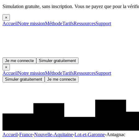
Simulation gratuite, sans inscription.
Vous ne payez que pour la vérifi
×
Accueil
Notre mission
Méthode
Tarifs
Ressources
Support
Je me connecte
Simuler gratuitement
×
Accueil
Notre mission
Méthode
Tarifs
Ressources
Support
Simuler gratuitement
Je me connecte
Accueil
›
France
›
Nouvelle-Aquitaine
›
Lot-et-Garonne
›
Antagnac