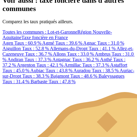
Voir aussi : taxe foncière dans d'autres
communes
Comparez les taux pratiqués ailleurs.
Toutes les communes : Lot-et-Garonne
Région Nouvelle-
Aquitaine
Taxe foncière en France
Agen
Taux : 60.9 %
Agmé
Taux : 39.6 %
Agnac
Taux : 31.0 %
Aiguillon
Taux : 52.8 %
Allemans-du-Dropt
Taux : 41.1 %
Allez-et-
Cazeneuve
Taux : 36.7 %
Allons
Taux : 33.0 %
Ambrus
Taux : 31.0
%
Andiran
Taux : 37.3 %
Antagnac
Taux : 36.2 %
Anthé
Taux :
37.2 %
Argenton
Taux : 42.1 %
Armillac
Taux : 37.3 %
Astaffort
Taux : 45.0 %
Aubiac
Taux : 43.8 %
Auradou
Taux : 38.5 %
Auriac-
sur-Dropt
Taux : 38.3 %
Bajamont
Taux : 48.6 %
Baleyssagues
Taux : 31.4 %
Barbaste
Taux : 47.8 %