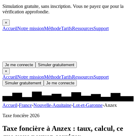
Simulation gratuite, sans inscription.
Vous ne payez que pour la
vérification approfondie.
×
Accueil
Notre mission
Méthode
Tarifs
Ressources
Support
Je me connecte
Simuler gratuitement
×
Accueil
Notre mission
Méthode
Tarifs
Ressources
Support
Simuler gratuitement
Je me connecte
Accueil
›
France
›
Nouvelle-Aquitaine
›
Lot-et-Garonne
›
Anzex
Taxe foncière 2026
Taxe foncière à
Anzex
: taux, calcul, ce