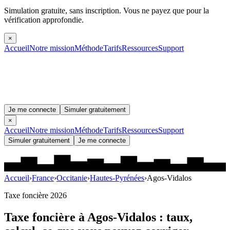
Simulation gratuite, sans inscription.
Vous ne payez que pour la
vérification approfondie.
×
Accueil
Notre mission
Méthode
Tarifs
Ressources
Support
Je me connecte
Simuler gratuitement
×
Accueil
Notre mission
Méthode
Tarifs
Ressources
Support
Simuler gratuitement
Je me connecte
Accueil
›
France
›
Occitanie
›
Hautes-Pyrénées
›
Agos-Vidalos
Taxe foncière 2026
Taxe foncière à
Agos-Vidalos
: taux,