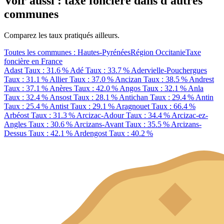
Voir aussi : taxe foncière dans d'autres
communes
Comparez les taux pratiqués ailleurs.
Toutes les communes : Hautes-Pyrénées
Région Occitanie
Taxe
foncière en France
Adast
Taux : 31.6 %
Adé
Taux : 33.7 %
Adervielle-Pouchergues
Taux : 31.1 %
Allier
Taux : 37.0 %
Ancizan
Taux : 38.5 %
Andrest
Taux : 37.1 %
Anères
Taux : 42.0 %
Angos
Taux : 32.1 %
Anla
Taux : 32.4 %
Ansost
Taux : 28.1 %
Antichan
Taux : 29.4 %
Antin
Taux : 25.4 %
Antist
Taux : 29.1 %
Aragnouet
Taux : 66.4 %
Arbéost
Taux : 31.3 %
Arcizac-Adour
Taux : 34.4 %
Arcizac-ez-
Angles
Taux : 30.6 %
Arcizans-Avant
Taux : 35.5 %
Arcizans-
Dessus
Taux : 42.1 %
Ardengost
Taux : 40.2 %