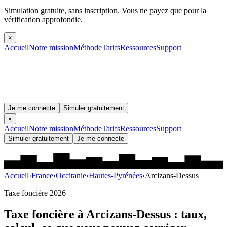
Simulation gratuite, sans inscription.
Vous ne payez que pour la
vérification approfondie.
×
Accueil
Notre mission
Méthode
Tarifs
Ressources
Support
Je me connecte
Simuler gratuitement
×
Accueil
Notre mission
Méthode
Tarifs
Ressources
Support
Simuler gratuitement
Je me connecte
Accueil
›
France
›
Occitanie
›
Hautes-Pyrénées
›
Arcizans-Dessus
Taxe foncière 2026
Taxe foncière à
Arcizans-Dessus
: taux,