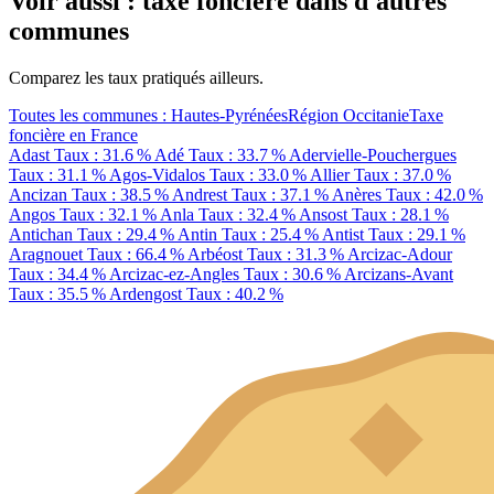
Voir aussi : taxe foncière dans d'autres
communes
Comparez les taux pratiqués ailleurs.
Toutes les communes : Hautes-Pyrénées
Région Occitanie
Taxe
foncière en France
Adast
Taux : 31.6 %
Adé
Taux : 33.7 %
Adervielle-Pouchergues
Taux : 31.1 %
Agos-Vidalos
Taux : 33.0 %
Allier
Taux : 37.0 %
Ancizan
Taux : 38.5 %
Andrest
Taux : 37.1 %
Anères
Taux : 42.0 %
Angos
Taux : 32.1 %
Anla
Taux : 32.4 %
Ansost
Taux : 28.1 %
Antichan
Taux : 29.4 %
Antin
Taux : 25.4 %
Antist
Taux : 29.1 %
Aragnouet
Taux : 66.4 %
Arbéost
Taux : 31.3 %
Arcizac-Adour
Taux : 34.4 %
Arcizac-ez-Angles
Taux : 30.6 %
Arcizans-Avant
Taux : 35.5 %
Ardengost
Taux : 40.2 %