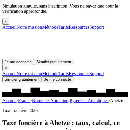
Simulation gratuite, sans inscription.
Vous ne payez que pour la
vérification approfondie.
×
Accueil
Notre mission
Méthode
Tarifs
Ressources
Support
Je me connecte
Simuler gratuitement
×
Accueil
Notre mission
Méthode
Tarifs
Ressources
Support
Simuler gratuitement
Je me connecte
Accueil
›
France
›
Nouvelle-Aquitaine
›
Pyrénées-Atlantiques
›
Ahetze
Taxe foncière 2026
Taxe foncière à
Ahetze
: taux, calcul, ce