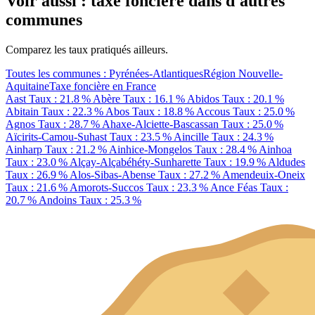
Voir aussi : taxe foncière dans d'autres
communes
Comparez les taux pratiqués ailleurs.
Toutes les communes : Pyrénées-Atlantiques
Région Nouvelle-
Aquitaine
Taxe foncière en France
Aast
Taux : 21.8 %
Abère
Taux : 16.1 %
Abidos
Taux : 20.1 %
Abitain
Taux : 22.3 %
Abos
Taux : 18.8 %
Accous
Taux : 25.0 %
Agnos
Taux : 28.7 %
Ahaxe-Alciette-Bascassan
Taux : 25.0 %
Aïcirits-Camou-Suhast
Taux : 23.5 %
Aincille
Taux : 24.3 %
Ainharp
Taux : 21.2 %
Ainhice-Mongelos
Taux : 28.4 %
Ainhoa
Taux : 23.0 %
Alçay-Alçabéhéty-Sunharette
Taux : 19.9 %
Aldudes
Taux : 26.9 %
Alos-Sibas-Abense
Taux : 27.2 %
Amendeuix-Oneix
Taux : 21.6 %
Amorots-Succos
Taux : 23.3 %
Ance Féas
Taux :
20.7 %
Andoins
Taux : 25.3 %