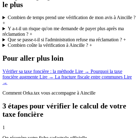
le plus
Combien de temps prend une vérification de mon avis à Aincille ?
+
Y a-t-il un risque qu'on me demande de payer plus après ma
réclamation ?
+
Que se passe-t-il si l'administration refuse ma réclamation ?
+
Combien coûte la vérification à Aincille ?
+
Pour aller plus loin
Vérifier sa taxe foncière : la méthode
Lire →
Pourquoi la taxe
foncière augmente
Lire →
La fracture fiscale entre communes
Lire
→
Comment Orka.tax vous accompagne à Aincille
3 étapes pour vérifier le calcul de votre
taxe foncière
1
On récupère votre fiche cadastrale officielle