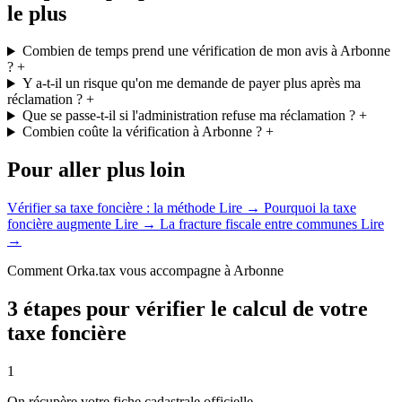
le plus
Combien de temps prend une vérification de mon avis à Arbonne
?
+
Y a-t-il un risque qu'on me demande de payer plus après ma
réclamation ?
+
Que se passe-t-il si l'administration refuse ma réclamation ?
+
Combien coûte la vérification à Arbonne ?
+
Pour aller plus loin
Vérifier sa taxe foncière : la méthode
Lire →
Pourquoi la taxe
foncière augmente
Lire →
La fracture fiscale entre communes
Lire
→
Comment Orka.tax vous accompagne à Arbonne
3 étapes pour vérifier le calcul de votre
taxe foncière
1
On récupère votre fiche cadastrale officielle