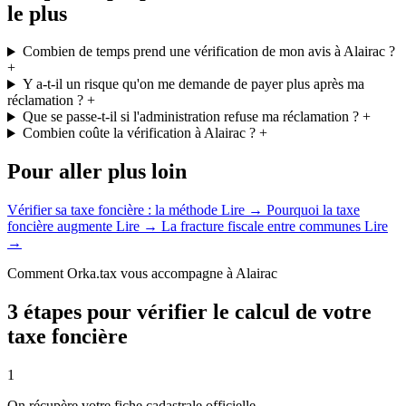
le plus
Combien de temps prend une vérification de mon avis à Alairac ?
+
Y a-t-il un risque qu'on me demande de payer plus après ma
réclamation ?
+
Que se passe-t-il si l'administration refuse ma réclamation ?
+
Combien coûte la vérification à Alairac ?
+
Pour aller plus loin
Vérifier sa taxe foncière : la méthode
Lire →
Pourquoi la taxe
foncière augmente
Lire →
La fracture fiscale entre communes
Lire
→
Comment Orka.tax vous accompagne à Alairac
3 étapes pour vérifier le calcul de votre
taxe foncière
1
On récupère votre fiche cadastrale officielle