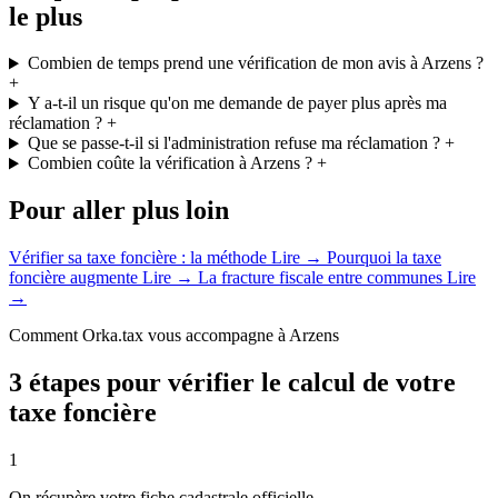
le plus
Combien de temps prend une vérification de mon avis à Arzens ?
+
Y a-t-il un risque qu'on me demande de payer plus après ma
réclamation ?
+
Que se passe-t-il si l'administration refuse ma réclamation ?
+
Combien coûte la vérification à Arzens ?
+
Pour aller plus loin
Vérifier sa taxe foncière : la méthode
Lire →
Pourquoi la taxe
foncière augmente
Lire →
La fracture fiscale entre communes
Lire
→
Comment Orka.tax vous accompagne à Arzens
3 étapes pour vérifier le calcul de votre
taxe foncière
1
On récupère votre fiche cadastrale officielle