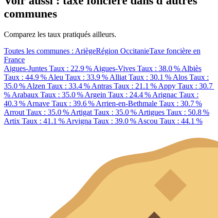
Voir aussi : taxe foncière dans d'autres
communes
Comparez les taux pratiqués ailleurs.
Toutes les communes : Ariège
Région Occitanie
Taxe foncière en
France
Aigues-Juntes
Taux : 22.9 %
Aigues-Vives
Taux : 38.0 %
Albiès
Taux : 44.9 %
Aleu
Taux : 33.9 %
Alliat
Taux : 30.1 %
Alos
Taux :
35.0 %
Alzen
Taux : 33.4 %
Antras
Taux : 21.1 %
Appy
Taux : 30.7
%
Arabaux
Taux : 35.0 %
Argein
Taux : 24.4 %
Arignac
Taux :
40.3 %
Arnave
Taux : 39.6 %
Arrien-en-Bethmale
Taux : 30.7 %
Arrout
Taux : 35.0 %
Artigat
Taux : 35.0 %
Artigues
Taux : 50.8 %
Artix
Taux : 41.1 %
Arvigna
Taux : 39.0 %
Ascou
Taux : 44.1 %