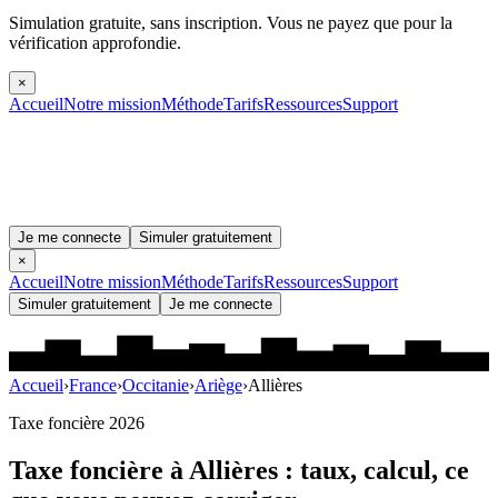
Simulation gratuite, sans inscription.
Vous ne payez que pour la
vérification approfondie.
×
Accueil
Notre mission
Méthode
Tarifs
Ressources
Support
Je me connecte
Simuler gratuitement
×
Accueil
Notre mission
Méthode
Tarifs
Ressources
Support
Simuler gratuitement
Je me connecte
Accueil
›
France
›
Occitanie
›
Ariège
›
Allières
Taxe foncière 2026
Taxe foncière à
Allières
: taux, calcul, ce