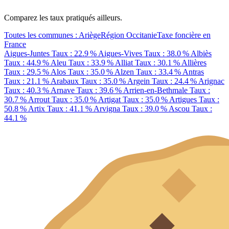
Comparez les taux pratiqués ailleurs.
Toutes les communes : Ariège
Région Occitanie
Taxe foncière en
France
Aigues-Juntes
Taux : 22.9 %
Aigues-Vives
Taux : 38.0 %
Albiès
Taux : 44.9 %
Aleu
Taux : 33.9 %
Alliat
Taux : 30.1 %
Allières
Taux : 29.5 %
Alos
Taux : 35.0 %
Alzen
Taux : 33.4 %
Antras
Taux : 21.1 %
Arabaux
Taux : 35.0 %
Argein
Taux : 24.4 %
Arignac
Taux : 40.3 %
Arnave
Taux : 39.6 %
Arrien-en-Bethmale
Taux :
30.7 %
Arrout
Taux : 35.0 %
Artigat
Taux : 35.0 %
Artigues
Taux :
50.8 %
Artix
Taux : 41.1 %
Arvigna
Taux : 39.0 %
Ascou
Taux :
44.1 %