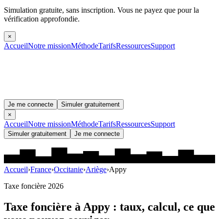
Simulation gratuite, sans inscription.
Vous ne payez que pour la
vérification approfondie.
×
Accueil
Notre mission
Méthode
Tarifs
Ressources
Support
Je me connecte
Simuler gratuitement
×
Accueil
Notre mission
Méthode
Tarifs
Ressources
Support
Simuler gratuitement
Je me connecte
Accueil
›
France
›
Occitanie
›
Ariège
›
Appy
Taxe foncière 2026
Taxe foncière à
Appy
: taux, calcul, ce que