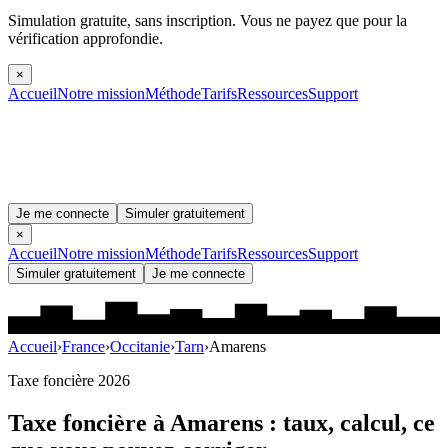
Simulation gratuite, sans inscription.
Vous ne payez que pour la
vérification approfondie.
×
Accueil
Notre mission
Méthode
Tarifs
Ressources
Support
Je me connecte
Simuler gratuitement
×
Accueil
Notre mission
Méthode
Tarifs
Ressources
Support
Simuler gratuitement
Je me connecte
Accueil
›
France
›
Occitanie
›
Tarn
›
Amarens
Taxe foncière 2026
Taxe foncière à
Amarens
: taux, calcul, ce