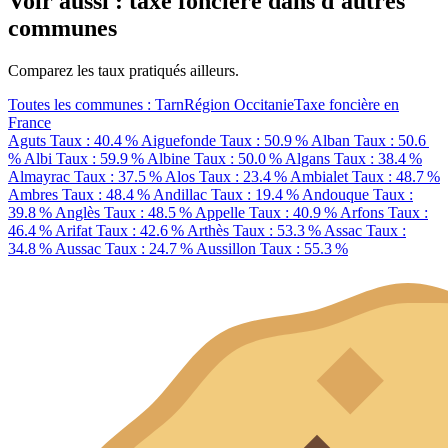
Voir aussi : taxe foncière dans d'autres
communes
Comparez les taux pratiqués ailleurs.
Toutes les communes : Tarn
Région Occitanie
Taxe foncière en
France
Aguts
Taux : 40.4 %
Aiguefonde
Taux : 50.9 %
Alban
Taux : 50.6
%
Albi
Taux : 59.9 %
Albine
Taux : 50.0 %
Algans
Taux : 38.4 %
Almayrac
Taux : 37.5 %
Alos
Taux : 23.4 %
Ambialet
Taux : 48.7 %
Ambres
Taux : 48.4 %
Andillac
Taux : 19.4 %
Andouque
Taux :
39.8 %
Anglès
Taux : 48.5 %
Appelle
Taux : 40.9 %
Arfons
Taux :
46.4 %
Arifat
Taux : 42.6 %
Arthès
Taux : 53.3 %
Assac
Taux :
34.8 %
Aussac
Taux : 24.7 %
Aussillon
Taux : 55.3 %