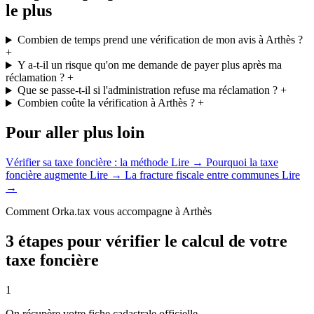
le plus
Combien de temps prend une vérification de mon avis à Arthès ?
+
Y a-t-il un risque qu'on me demande de payer plus après ma
réclamation ?
+
Que se passe-t-il si l'administration refuse ma réclamation ?
+
Combien coûte la vérification à Arthès ?
+
Pour aller plus loin
Vérifier sa taxe foncière : la méthode
Lire →
Pourquoi la taxe
foncière augmente
Lire →
La fracture fiscale entre communes
Lire
→
Comment Orka.tax vous accompagne à Arthès
3 étapes pour vérifier le calcul de votre
taxe foncière
1
On récupère votre fiche cadastrale officielle