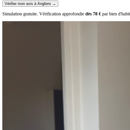
Vérifier mon avis à Angliers
→
Simulation gratuite. Vérification approfondie
dès 78 €
par bien d'habi