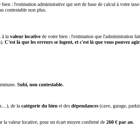
 bien : l'estimation administrative qui sert de base de calcul à votre taxe
pas contestable non plus.
x à la
valeur locative
de votre bien : l'estimation que l'administration fa
s).
C'est là que les erreurs se logent, et c'est là que vous pouvez agir
 commune.
Subi, non contestable.
es…), de la
catégorie du bien
et des
dépendances
(cave, garage, park
ur la valeur locative, pour un écart moyen confirmé de
260 € par an
.