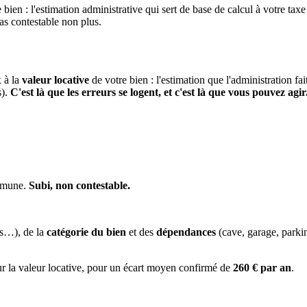
 bien : l'estimation administrative qui sert de base de calcul à votre taxe
pas contestable non plus.
x à la
valeur locative
de votre bien : l'estimation que l'administration fa
s).
C'est là que les erreurs se logent, et c'est là que vous pouvez agir
ommune.
Subi, non contestable.
es…), de la
catégorie du bien
et des
dépendances
(cave, garage, park
ur la valeur locative, pour un écart moyen confirmé de
260 € par an
.