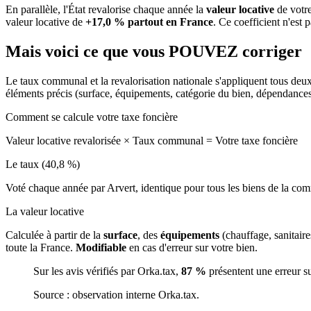
En parallèle, l'État revalorise chaque année la
valeur locative
de votre
valeur locative de
+17,0 % partout en France
. Ce coefficient n'est 
Mais voici ce que vous
POUVEZ
corriger
Le taux communal et la revalorisation nationale s'appliquent tous deu
éléments précis (surface, équipements, catégorie du bien, dépendance
Comment se calcule votre taxe foncière
Valeur locative revalorisée
×
Taux communal
=
Votre taxe foncière
Le taux (40,8 %)
Voté chaque année par Arvert, identique pour tous les biens de la c
La valeur locative
Calculée à partir de la
surface
, des
équipements
(chauffage, sanitair
toute la France.
Modifiable
en cas d'erreur sur votre bien.
Sur les avis vérifiés par Orka.tax,
87 %
présentent une erreur s
Source : observation interne Orka.tax.